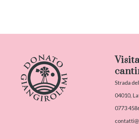
Visit
canti
Strada del
04010, Lat
0773 458
contatti@