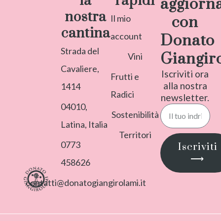
la
rapidi
aggiorn
nostra
Il mio
con
cantina
account
Donato
Strada del
Giangir
Vini
Cavaliere,
Iscriviti ora
Frutti e
alla nostra
1414
Radici
newsletter.
04010,
Sostenibilità
Latina, Italia
Territori
0773
Iscriviti
⟶
458626
contatti@donatogiangirolami.it