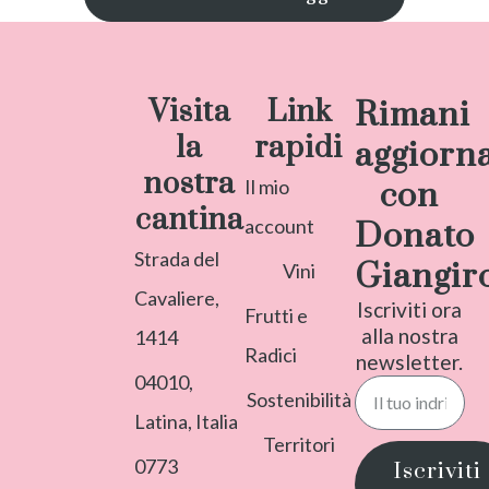
Visita
Link
Rimani
la
rapidi
aggiorn
nostra
Il mio
con
cantina
account
Donato
Strada del
Giangir
Vini
Cavaliere,
Iscriviti ora
Frutti e
alla nostra
1414
Radici
newsletter.
04010,
Sostenibilità
Latina, Italia
Territori
0773
Iscriviti