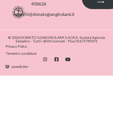
⟶
458626
contatti@donatogiangirolami.it
© 2026 DONATO GIANGIROLAMI S.AGR.S. Società Agricola
Semplice - Tutti i diritti riservati - P.iva 01673740591
Privacy Policy
Termini e condizioni
upwell.dev