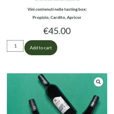
Vini contenuti nella tasting box:
Propizio
,
Cardito
,
Aprìcor
€
45.00
Add to cart