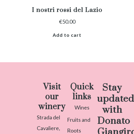
I nostri rossi del Lazio
€
50.00
Add to cart
Visit
Quick
Stay
our
links
update
winery
Wines
with
Strada del
Donato
Fruits and
Cavaliere,
Giangir
Roots