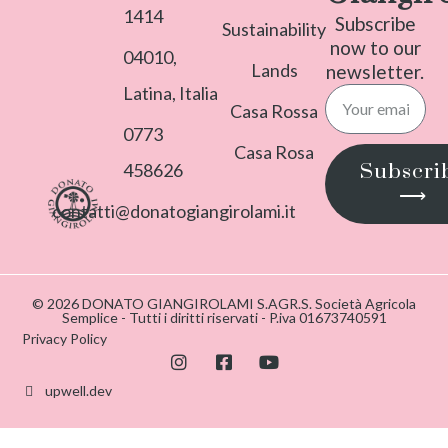
1414
Subscribe
Sustainability
now to our
04010,
Lands
newsletter.
Latina, Italia
Casa Rossa
0773
Casa Rosa
458626
Subscri
⟶
contatti@donatogiangirolami.it
© 2026 DONATO GIANGIROLAMI S.AGR.S. Società Agricola
Semplice - Tutti i diritti riservati - P.iva 01673740591
Privacy Policy
upwell.dev